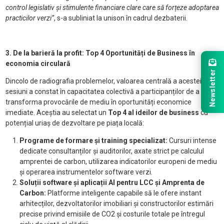
control legislativ și stimulente financiare clare care să forțeze adoptarea
practicilor verzi”
, s-a subliniat la unison în cadrul dezbaterii.
3. De la barieră la profit: Top 4 Oportunități de Business în
economia circulară
Newsletter
Dincolo de radiografia problemelor, valoarea centrală a acestei
sesiuni a constat în capacitatea colectivă a participanților de a
transforma provocările de mediu în oportunități economice
imediate.
Aceștia au selectat un
Top 4 al ideilor de business
cu
potențial uriaș de dezvoltare pe piața locală:
Programe de formare și training specializat:
Cursuri intense
dedicate consultanților și auditorilor, axate strict pe calculul
amprentei de carbon, utilizarea indicatorilor europeni de mediu
și operarea instrumentelor software verzi.
Soluții software și aplicații AI pentru LCC și Amprenta de
Carbon:
Platforme inteligente capabile să le ofere instant
arhitecților, dezvoltatorilor imobiliari și constructorilor estimări
precise privind emisiile de CO2 și costurile totale pe întregul