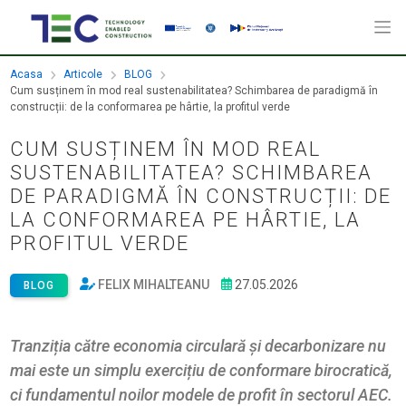
Acasa
Articole
BLOG
Cum susținem în mod real sustenabilitatea? Schimbarea de paradigmă în
construcții: de la conformarea pe hârtie, la profitul verde
CUM SUSȚINEM ÎN MOD REAL
SUSTENABILITATEA? SCHIMBAREA
DE PARADIGMĂ ÎN CONSTRUCȚII: DE
LA CONFORMAREA PE HÂRTIE, LA
PROFITUL VERDE
FELIX MIHALTEANU
27.05.2026
BLOG
Tranziția către economia circulară și decarbonizare nu
mai este un simplu exercițiu de conformare birocratică,
ci fundamentul noilor modele de profit în sectorul AEC.