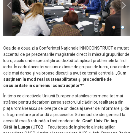
Cea de-a doua zi a Conferinței Naționale INNOCONSTRUCT a mutat
accentul de pe prezentările magistrale direct în miezul grupurilor de
lucru, acolo unde specialiștii au dezbătut aplicat problemele la firul
ierbii. În cadrul acestei sesiuni extinse de grupuri de lucru, una dintre
cele mai dense și valoroase discuții a avut ca temă centrală:
„Cum
susținem în mod real sustenabilitatea și procedurile de
circularitate în domeniul construcțiilor?”
.
În timp ce directivele Uniunii Europene stabilesc termene tot mai
strânse pentru decarbonizarea sectorului clădirilor, realitatea din
piața românească se lovește de un decalaj sever de informare și de
o fragmentare profundă a proceselor. Schimbul de idei generat la
această masă rotundă a fost moderat de:
Conf. Univ. Dr. Ing.
Cătălin Lungu
(UTCB – Facultatea de Inginerie a Instalațiilor,