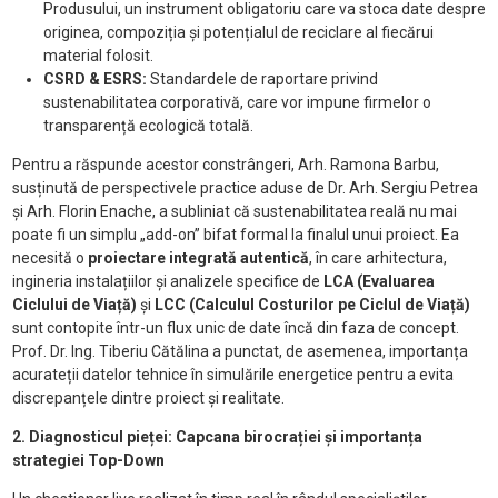
Produsului, un instrument obligatoriu care va stoca date despre
originea, compoziția și potențialul de reciclare al fiecărui
material folosit.
CSRD & ESRS:
Standardele de raportare privind
sustenabilitatea corporativă, care vor impune firmelor o
transparență ecologică totală.
Pentru a răspunde acestor constrângeri, Arh. Ramona Barbu,
susținută de perspectivele practice aduse de Dr. Arh. Sergiu Petrea
și Arh.
Florin Enache, a subliniat că sustenabilitatea reală nu mai
poate fi un simplu „add-on” bifat formal la finalul unui proiect. Ea
necesită o
proiectare integrată autentică
, în care arhitectura,
ingineria instalațiilor și analizele specifice de
LCA (Evaluarea
Ciclului de Viață)
și
LCC (Calculul Costurilor pe Ciclul de Viață)
sunt contopite într-un flux unic de date încă din faza de concept.
Prof. Dr. Ing. Tiberiu Cătălina a punctat, de asemenea, importanța
acurateții datelor tehnice în simulările energetice pentru a evita
discrepanțele dintre proiect și realitate.
2. Diagnosticul pieței: Capcana birocrației și importanța
strategiei Top-Down