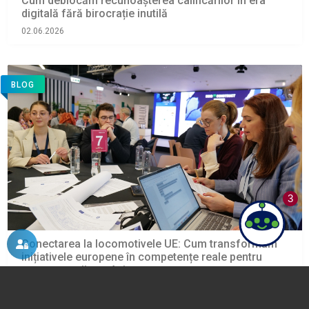
Cum deblocăm recunoașterea calificărilor în era
digitală fără birocrație inutilă
02.06.2026
BLOG
3
Conectarea la locomotivele UE: Cum transformăm
inițiativele europene în competențe reale pentru
constructorii români
02.06.2026