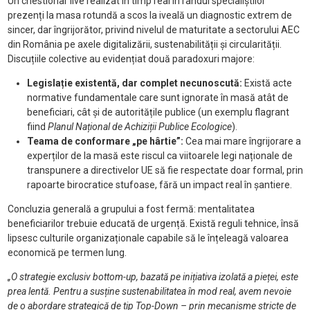
Un chestionar live realizat în timp real în rândul specialiștilor
prezenți la masa rotundă a scos la iveală un diagnostic extrem de
sincer, dar îngrijorător, privind nivelul de maturitate a sectorului AEC
din România pe axele digitalizării, sustenabilității și circularității.
Discuțiile colective au evidențiat două paradoxuri majore:
Legislație existentă, dar complet necunoscută:
Există acte
normative fundamentale care sunt ignorate în masă atât de
beneficiari, cât și de autoritățile publice (un exemplu flagrant
fiind
Planul Național de Achiziții Publice Ecologice
).
Teama de conformare „pe hârtie”:
Cea mai mare îngrijorare a
experților de la masă este riscul ca viitoarele legi naționale de
transpunere a directivelor UE să fie respectate doar formal, prin
rapoarte birocratice stufoase, fără un impact real în șantiere.
Concluzia generală a grupului a fost fermă: mentalitatea
beneficiarilor trebuie educată de urgență. Există reguli tehnice, însă
lipsesc culturile organizaționale capabile să le înțeleagă valoarea
economică pe termen lung.
„O strategie exclusiv bottom-up, bazată pe inițiativa izolată a pieței, este
prea lentă. Pentru a susține sustenabilitatea în mod real, avem nevoie
de o abordare strategică de tip Top-Down – prin mecanisme stricte de