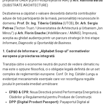
președinte OAER și prim-vicepreședinte AIIR) și
Arh. Ramona Barbu
(SUBSTRATE ARCHITECTURE)
Dezbaterea a căpătat o valoare deosebită datorită contribuțiilor
aduse de toți participanții de la masă, personalități recunoscute în
domeniu:
Prof. Dr. Ing. Tiberiu Cătălina
(UTCB),
Dr. Arh. Sergiu
Petrea
(Tecton Trust / Universitatea de Arhitectură și Urbanism „Ion
Mincu”) și
Arh. Florin Enache
(#deMâncare / AMAIS). Împreună,
aceștia au ghidat audiența printr-un parcurs strategic în trei etape:
Informare
,
Diagnostic
și
Oportunități de Business
.
1. Cadrul de Informare: „Alphabet Soup-ul” normativelor
europene și proiectarea integrată
Tranziția către o economie neutră din punct de vedere climatic nu
mai este o opțiune filosofică, ci o obligație legală definită de un set
complex de reglementări europene. Conf. Dr. Ing. Cătălin Lungu a
evidențiat mecanismele esențiale care vor reconfigura regulile
jocului în perioada imediat următoare:
EPBD & CPR:
Noua Directivă privind Performanța Energetică a
Clădirilor și Regulamentul pentru Produse de Construcții.
DPP (Digital Product Passport):
Pașaportul Digital al