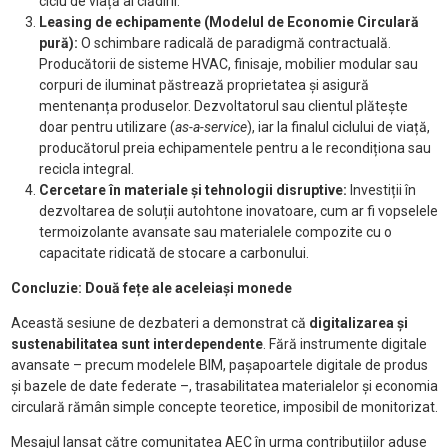
ciclu de viață al clădirii.
Leasing de echipamente (Modelul de Economie Circulară
pură):
O schimbare radicală de paradigmă contractuală.
Producătorii de sisteme HVAC, finisaje, mobilier modular sau
corpuri de iluminat păstrează proprietatea și asigură
mentenanța produselor. Dezvoltatorul sau clientul plătește
doar pentru utilizare (
as-a-service
), iar la finalul ciclului de viață,
producătorul preia echipamentele pentru a le recondiționa sau
recicla integral.
Cercetare în materiale și tehnologii disruptive:
Investiții în
dezvoltarea de soluții autohtone inovatoare, cum ar fi vopselele
termoizolante avansate sau materialele compozite cu o
capacitate ridicată de stocare a carbonului.
Concluzie: Două fețe ale aceleiași monede
Această sesiune de dezbateri a demonstrat că
digitalizarea și
sustenabilitatea sunt interdependente
. Fără instrumente digitale
avansate – precum modelele BIM, pașapoartele digitale de produs
și bazele de date federate –, trasabilitatea materialelor și economia
circulară rămân simple concepte teoretice, imposibil de monitorizat.
Mesajul lansat către comunitatea AEC în urma contribuțiilor aduse