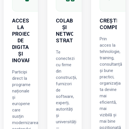
ACCES
COLABORARE
CREȘTERE
LA
ȘI
COMPETITIV
PROIECTE
NETWORKING
Prin
DE
STRATEGIC
acces la
DIGITALIZARE
tehnologie,
Te
ȘI
training,
conectezi
INOVARE
consultanță
cu firme
și bune
din
Participi
practici,
construcții,
direct la
organizația
furnizori
programe
ta devine
de
naționale
mai
software,
și
eficientă,
experți,
europene
mai
autorități
care
vizibilă și
și
susțin
mai bine
universități
modernizarea
poziționată
—
sectorului,