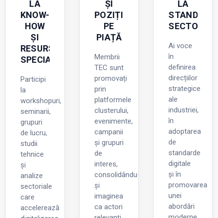
LA
ȘI
LA
KNOW-
POZIȚIONARE
STANDARD
HOW
PE
SECTORULU
ȘI
PIAȚĂ
Ai voce
RESURSE
în
Membrii
SPECIALIZATE
definirea
TEC sunt
direcțiilor
promovați
Participi
strategice
prin
la
ale
platformele
workshopuri,
industriei,
clusterului,
seminarii,
în
evenimente,
grupuri
adoptarea
campanii
de lucru,
de
și grupuri
studii
standarde
de
tehnice
digitale
interes,
și
și în
consolidându-
analize
promovarea
și
sectoriale
unei
imaginea
care
abordări
ca actori
accelerează
moderne
relevanți