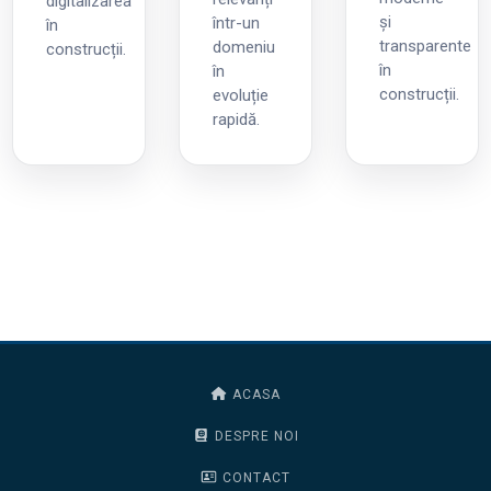
digitalizarea
și
într-un
în
transparente
domeniu
construcții.
în
în
construcții.
evoluție
rapidă.
ACASA
DESPRE NOI
CONTACT