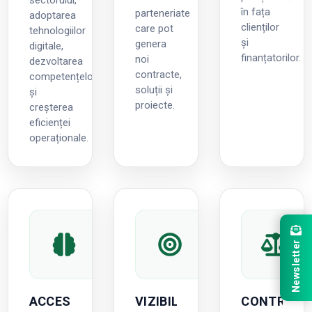
în fața
parteneriate
adoptarea
clienților
care pot
tehnologiilor
și
genera
digitale,
finanțatorilor.
noi
dezvoltarea
contracte,
competențelor
soluții și
și
proiecte.
creșterea
eficienței
operaționale.
Newsletter
ACCES
VIZIBILITATE
CONTRIBUȚ