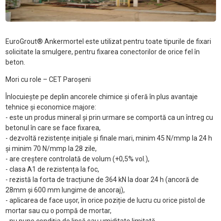
EuroGrout® Ankermortel este utilizat pentru toate tipurile de fixari
solicitate la smulgere, pentru fixarea conectorilor de orice fel în
beton.
Mori cu role – CET Paroșeni
Înlocuiește pe deplin ancorele chimice și oferă în plus avantaje
tehnice și economice majore:
- este un produs mineral și prin urmare se comportă ca un întreg cu
betonul în care se face fixarea,
- dezvoltă rezistențe inițiale și finale mari, minim 45 N/mmp la 24 h
și minim 70 N/mmp la 28 zile,
- are creștere controlată de volum (+0,5% vol.),
- clasa A1 de rezistența la foc,
- rezistă la forta de tracțiune de 364 kN la doar 24 h (ancoră de
28mm și 600 mm lungime de ancoraj),
- aplicarea de face ușor, în orice poziție de lucru cu orice pistol de
mortar sau cu o pompă de mortar,