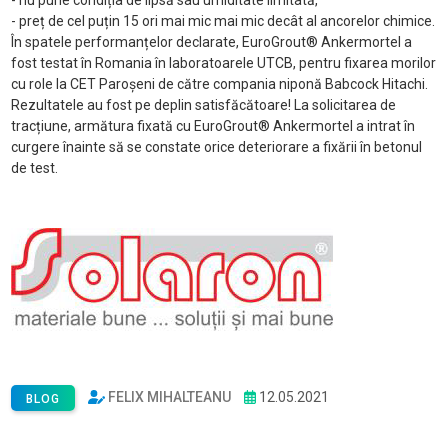
- nu pune condiția de lipsă sau umiditate limitată,
- preț de cel puțin 15 ori mai mic mai mic decât al ancorelor chimice.
În spatele performanțelor declarate, EuroGrout® Ankermortel a
fost testat în Romania în laboratoarele UTCB, pentru fixarea morilor
cu role la CET Paroșeni de către compania niponă Babcock Hitachi.
Rezultatele au fost pe deplin satisfăcătoare! La solicitarea de
tracțiune, armătura fixată cu EuroGrout® Ankermortel a intrat în
curgere înainte să se constate orice deteriorare a fixării în betonul
de test.
FELIX MIHALTEANU
12.05.2021
BLOG