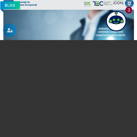
BLOG
3
Peste 50 de companii s-au alăturat Consorțiului
ICON BI: parteneriat strategic între UTCB și Cluster
TEC pentru digitalizarea construcțiilor
05.11.2025
BLOG